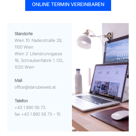
ONLINE TERMIN VEREINBAREN
Standorte
Wien 10:
Na
derstraße 28,
1100 Wien
Wien 2
: Li
lienbrunngasse
18, Schraubenfabrik 1. OG,
1020 Wien
Mail
office@danubeweb.at
Telefon
+43 1 890 56 73
fax +43 1 890 56 73 – 15