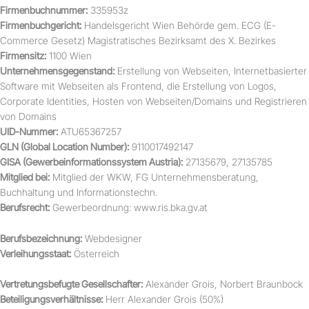
Firmenbuchnummer:
335953z
Firmenbuchgericht:
Handelsgericht Wien Behörde gem. ECG (E-
Commerce Gesetz) Magistratisches Bezirksamt des X. Bezirkes
Firmensitz:
1100 Wien
Unternehmensgegenstand:
Erstellung von Webseiten, Internetbasierter
Software mit Webseiten als Frontend, die Erstellung von Logos,
Corporate Identities, Hosten von Webseiten/Domains und Registrieren
von Domains
UID-Nummer:
ATU65367257
GLN (Global Location Number):
9110017492147
GISA (Gewerbeinformationssystem Austria):
27135679, 27135785
Mitglied bei:
Mitglied der WKW, FG Unternehmensberatung,
Buchhaltung und Informationstechn.
Berufsrecht:
Gewerbeordnung: www.ris.bka.gv.at
Berufsbezeichnung:
Webdesigner
Verleihungsstaat:
Österreich
Vertretungsbefugte Gesellschafter:
Alexander Grois, Norbert Braunbock
Beteiligungsverhältnisse:
Herr Alexander Grois (50%)