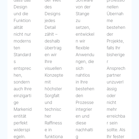
Design
des
von der
nellen
und die
Designs
Stange
Übernah
Funktion
jedes
zu
me
alität
Detail
setzen,
bestehen
nicht nur
zählt –
entwickel
der
moderns
deshalb
n wir
Projekte,
ten
übertrag
flexible
falls Ihr
Standard
en wir
Anwendu
bisherige
s
Ihre
ngen, die
r
entsprec
visuellen
sich
Ansprech
hen,
Konzepte
nahtlos
partner
sondern
mit
in Ihre
unzuverl
auch Ihre
höchster
bestehen
ässig
einzigarti
Sorgfalt
den
oder
ge
und
Prozesse
nicht
Markenid
technisc
integrier
mehr
entität
her
en und
erreichba
perfekt
Raffiness
diese
r sein
widerspi
e in
nachhalti
sollte. Als
egeln.
funktiona
g
Ihr fester