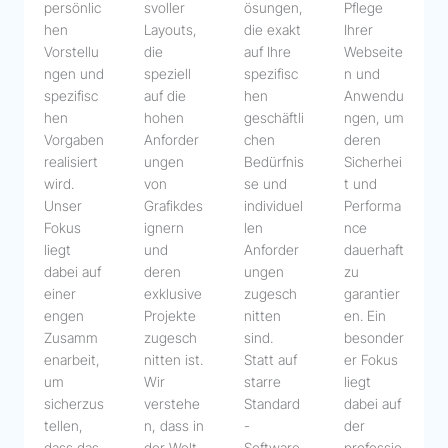
persönlic
svoller
ösungen,
Pflege
hen
Layouts,
die exakt
Ihrer
Vorstellu
die
auf Ihre
Webseite
ngen und
speziell
spezifisc
n und
spezifisc
auf die
hen
Anwendu
hen
hohen
geschäftli
ngen, um
Vorgaben
Anforder
chen
deren
realisiert
ungen
Bedürfnis
Sicherhei
wird.
von
se und
t und
Unser
Grafikdes
individuel
Performa
Fokus
ignern
len
nce
liegt
und
Anforder
dauerhaft
dabei auf
deren
ungen
zu
einer
exklusive
zugesch
garantier
engen
Projekte
nitten
en. Ein
Zusamm
zugesch
sind.
besonder
enarbeit,
nitten ist.
Statt auf
er Fokus
um
Wir
starre
liegt
sicherzus
verstehe
Standard
dabei auf
tellen,
n, dass in
-
der
dass das
der Welt
Software
professio