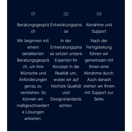
01
02
03
Beratungsgesprä
Entwicklungspha
Abnahme und
ch
se
Support
Wir beginnen mit
In der
Nach der
einem
Entwicklungspha
Fertigstellung
detaillierten
se setzen unsere
führen wir
Beratungsgesprä
Experten Ihr
gemeinsam mit
ch, um Ihre
Konzept in die
Ihnen eine
Wünsche und
Realität um,
Abnahme durch.
Anforderungen
wobei wir auf
Auch danach
genau zu
höchste Qualität
stehen wir Ihnen
verstehen. So
und
mit Support zur
können wir
Designstandards
Seite.
maßgeschneidert
achten.
e Lösungen
anbieten.