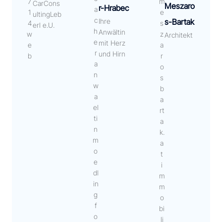
CarCons
Meszaro
r-Hrabec
ultingLeb
Ihre
s-Bartak
erl e.U.
Anwältin
Architekt
mit Herz
und Hirn