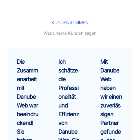
KUNDENSTIMMEN
Was unsere Kunden sagen
Die
Ich
Mit
Zusamm
schätze
Danube
enarbeit
die
Web
mit
Professi
haben
Danube
onalität
wir einen
Web war
und
zuverläs
beeindru
Effizienz
sigen
ckend!
von
Partner
Sie
Danube
gefunde