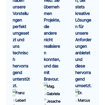
haben
Web. Sie
n, der
unsere
überneh
stets
Vorstellu
men
kreative
ngen
Projekte,
Lösunge
perfekt
die
n für
umgeset
andere
unsere
zt und
nicht
Anforder
uns
realisiere
ungen
technisc
n
anbietet
h
konnten,
und
hervorra
und das
diese
gend
mit
hervorra
unterstüt
Bravour.
gend
zt.
umsetzt.
Mag.
Franz
Dr.
Gabriela
Leberl
Marcus
Jesache